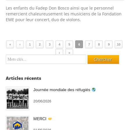
Les enfants du Fadep Don Bosco ainsi que le personnel
remercient chaleureusement les musiciens de la Fondation
EME pour leur concert, duo de violons.
«
‹
1
2
3
4
5
6
7
8
9
10
›
»
Articles récents
Journée mondiale des réfugiés
20/06/2026
MERCI