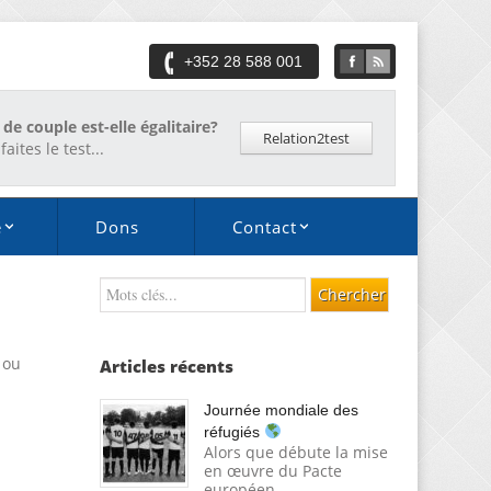
+352 28 588 001
 de couple est-elle égalitaire?
Relation2test
faites le test...
é
Dons
Contact
s ou
Articles récents
Journée mondiale des
réfugiés
Alors que débute la mise
en œuvre du Pacte
européen