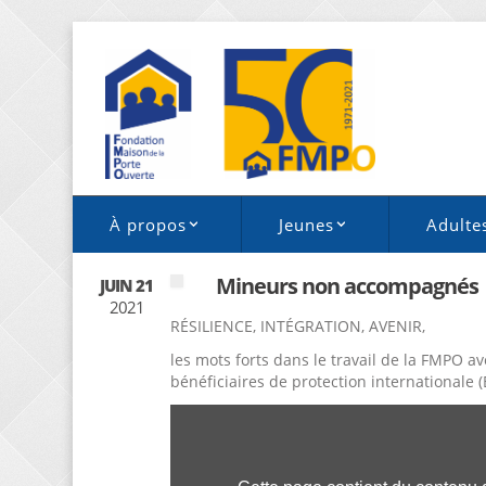
À propos
Jeunes
Adulte
Mineurs non accompagnés
JUIN 21
2021
RÉSILIENCE, INTÉGRATION, AVENIR,
les mots forts dans le travail de la FMPO
bénéficiaires de protection internationale (