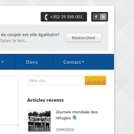
+352 28 588 001
 de couple est-elle égalitaire?
Relation2test
faites le test...
é
Dons
Contact
Articles récents
Journée mondiale des
réfugiés
20/06/2026