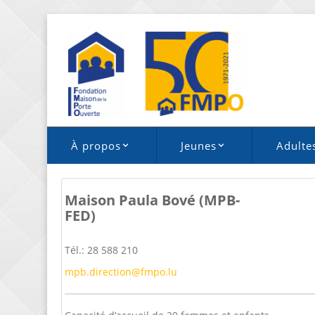
À propos
Jeunes
Adulte
Maison Paula Bové (MPB-
FED)
Tél.: 28 588 210
mpb.direction@fmpo.lu