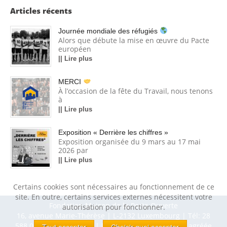
Articles récents
Journée mondiale des réfugiés
Alors que débute la mise en œuvre du Pacte
européen
|| Lire plus
MERCI
À l’occasion de la fête du Travail, nous tenons
à
|| Lire plus
Exposition « Derrière les chiffres »
Exposition organisée du 9 mars au 17 mai
2026 par
|| Lire plus
Certains cookies sont nécessaires au fonctionnement de ce
site. En outre, certains services externes nécessitent votre
Fondation Maison de la Porte Ouverte
autorisation pour fonctionner.
16, avenue Marie-Thérèse | L-2132 Luxembourg | Tél: 28
588 001 | Fax: 40 97 79 | R.C.S. Luxembourg G29 | agréée