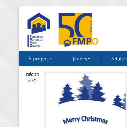
À propos
Jeunes
Adulte
DÉC 21
2021