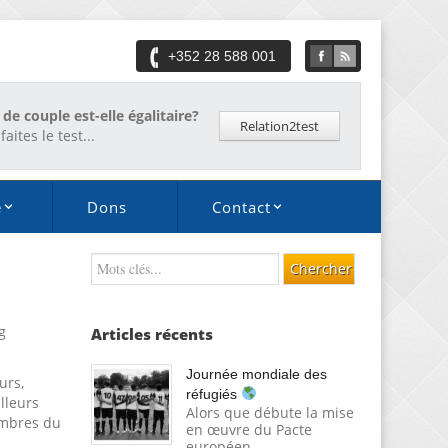
+352 28 588 001
 de couple est-elle égalitaire?
Relation2test
faites le test...
é
Dons
Contact
g
Articles récents
Journée mondiale des
urs,
réfugiés
lleurs
Alors que débute la mise
embres du
en œuvre du Pacte
européen