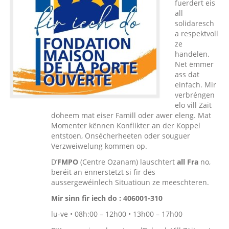
fuerdert eis
all
solidaresch
a respektvoll
ze
handelen.
Net ëmmer
ass dat
einfach. Mir
verbréngen
elo vill Zäit
doheem mat eiser Famill oder awer eleng. Mat
Momenter kënnen Konflikter an der Koppel
entstoen, Onsécherheeten oder souguer
Verzweiwelung kommen op.
D’
FMPO
(Centre Ozanam) lauschtert
all Fra
no,
beréit an ënnerstëtzt si fir dës
aussergewéinlech Situatioun ze meeschteren.
Mir sinn fir iech do : 406001-310
lu-ve • 08h:00 – 12h00 • 13h00 – 17h00