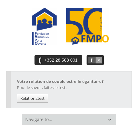
+352 28 588 001
Votre relation de couple est-elle égalitaire?
Pour le savoir, faites le test...
Relation2test