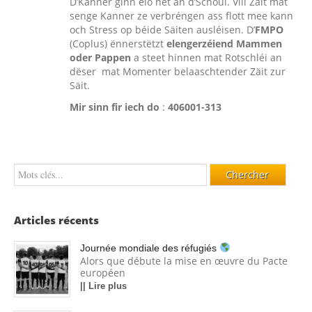
D’Kanner ginn elo net an d’Schoul. Vill Zäit mat
senge Kanner ze verbréngen ass flott mee kann
och Stress op béide Säiten ausléisen. D’
FMPO
(Coplus) ënnerstëtzt
elengerzéiend Mammen
oder Pappen
a steet hinnen mat Rotschléi an
dëser mat Momenter belaaschtender Zäit zur
Säit.
Mir sinn fir iech do
:
406001-313
Articles récents
Journée mondiale des réfugiés
Alors que débute la mise en œuvre du Pacte
européen
|| Lire plus