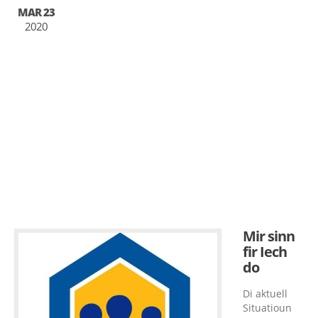
MAR 23
2020
Mir sinn
fir Iech
do
Di aktuell
Situatioun